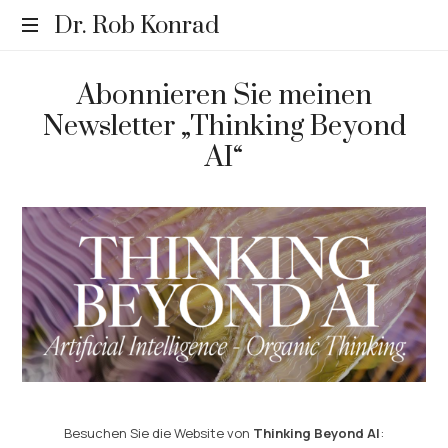
Dr.
Dr. Rob Konrad
Rob
Relevance.
Abonnieren Sie meinen
Rediscovered.
Newsletter „Thinking Beyond
Konrad
AI“
Besuchen Sie die Website von
Thinking Beyond AI
: